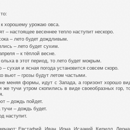
то:
 к хорошему урожаю овса.
ят – настоящее весеннее тепло наступит нескоро.
сока – лето будет дождливым.
лись – лето будет сухим.
апреля – к тёплой весне.
ольха в этот период, то лето будет мокрым.
о – сухая и ясная погода установится совсем скоро.
ко вьют – грозы будут летом частыми.
не меняя формы, идут с Запада, а горизонт хорошо ви
и же тучи утром скопились в виде своеобразных гор, т
я.
ют – дождь пойдет.
 тучи – дождь будет.
од наступит.
ечают: Евстафий, Иван, Иона, Исаакий, Кирилл, Леона