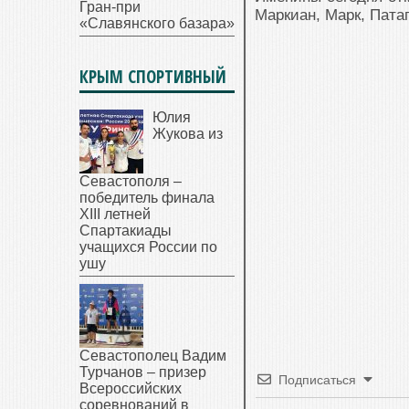
Гран-при
Маркиан, Марк, Пата
«Славянского базара»
КРЫМ СПОРТИВНЫЙ
Юлия
Жукова из
Севастополя –
победитель финала
XIII летней
Спартакиады
учащихся России по
ушу
Севастополец Вадим
Турчанов – призер
Подписаться
Всероссийских
соревнований в