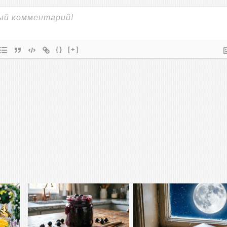
{}
[+]