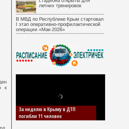
стадиона открыты для
летних тренировок
В МВД по Республике Крым стартовал
I этап оперативно‑профилактической
операции «Мак‑2026»
ден
о к
За неделю в Крыму в ДТП
погибли 11 человек
рд,