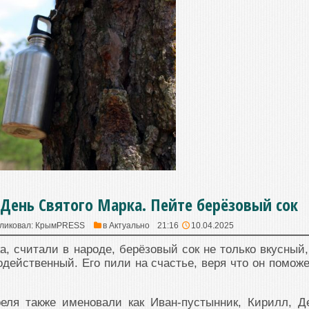
 День Святого Марка. Пейте берёзовый сок
ликовал:
КрымPRESS
в
Актуально
21:16
10.04.2025
а, считали в народе, берёзовый сок не только вкусный,
ейственный. Его пили на счастье, веря что он поможе
еля также именовали как Иван-пустынник, Кирилл, Д