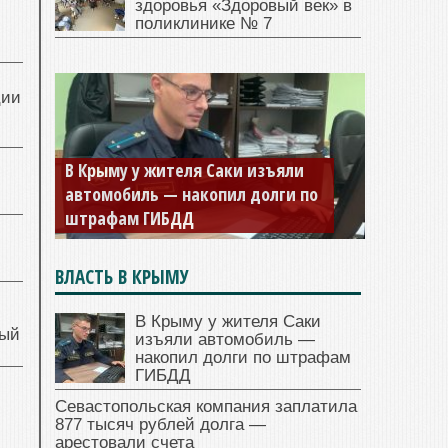
здоровья «Здоровый век» в
поликлинике № 7
ции
В Крыму у жителя Саки изъяли
автомобиль — накопил долги по
штрафам ГИБДД
ВЛАСТЬ В КРЫМУ
В Крыму у жителя Саки
ный
изъяли автомобиль —
накопил долги по штрафам
ГИБДД
й
Севастопольская компания заплатила
877 тысяч рублей долга —
арестовали счета