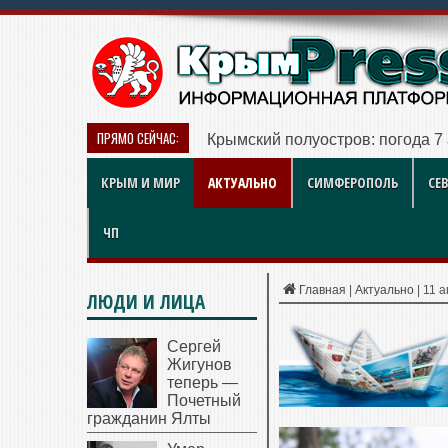
ПРЯМО СЕЙЧАС:
Больше чем игра: как британски
КРЫМ И МИР
АКТУАЛЬНО
СИМФЕРОПОЛЬ
СЕ
ЧП
Главная
|
Актуально
|
11 
ЛЮДИ И ЛИЦА
Сергей
Жигунов
теперь —
Почетный
гражданин Ялты