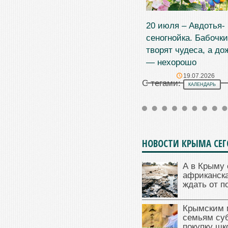
20 июля – Авдотья-
сеногнойка. Бабочки
творят чудеса, а до
— нехорошо
19.07.2026
С тегами:
КАЛЕНДАРЬ
НОВОСТИ КРЫМА СЕ
А в Крыму 
африканска
ждать от п
Крымским 
семьям су
покупку ш