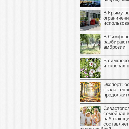
В Крыму в
ограничени
использова
В Симферо
разбираютс
амброзии
В симферо
и скверах 
Эксперт: о
стала тепл
продолжит
Севастопол
семейная 
работающи
составляет