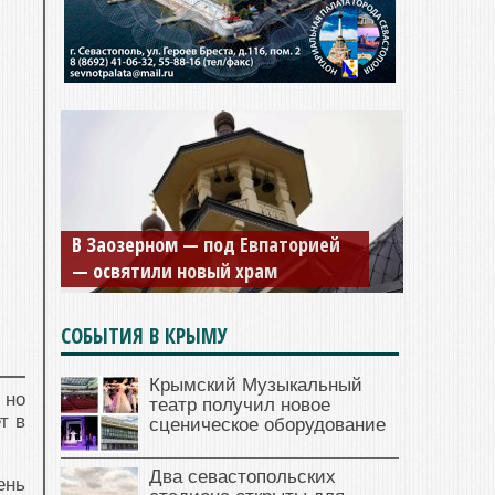
В Заозерном — под Евпаторией
— освятили новый храм
СОБЫТИЯ В КРЫМУ
Крымский Музыкальный
 но
театр получил новое
т в
сценическое оборудование
Два севастопольских
ень