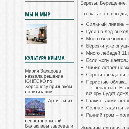
Березы, Берещение.
МЫ И МИР
Что касается погоды, 
Сильный ливень –
Гуси на лед выход
Много березового 
Березки уже опуши
Много лебедей 11 
КУЛЬТУРА КРЫМА
Если «опушается» 
Чибис летает низк
Мария Захарова
Сороки гнезда низ
назвала решение
ЮНЕСКО по
Перистые облака, 
Херсонесу признаком
– к ненастью. Есл
политизации
вечеру будет дожд
Галки стаями лета
Артисты из
Солнце садится за
Ранний гром – хол
севастопольской
Балаклавы завоевали
Именины сегодня отм