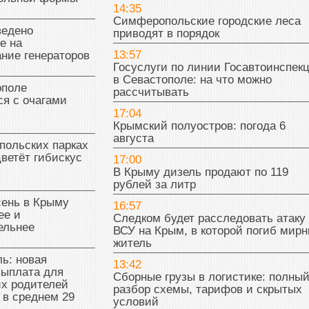
14:35
Симферопольские городские леса
ведено
приводят в порядок
е на
13:57
ние генераторов
Госуслуги по линии Госавтоинспек
в Севастополе: на что можно
поле
рассчитывать
я с очагами
17:04
Крымский полуостров: погода 6
августа
польских парках
цветёт гибискус
17:00
В Крыму дизель продают по 119
рублей за литр
сень в Крыму
16:57
ее и
Следком будет расследовать атаку
ельнее
ВСУ на Крым, в которой погиб мир
житель
ь: новая
13:42
выплата для
Сборные грузы в логистике: полны
х родителей
разбор схемы, тарифов и скрытых
 в среднем 29
условий