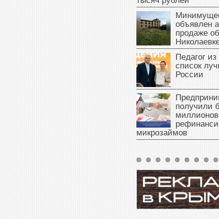
тысяч рублей
Минимущес
объявлен а
продаже об
Николаевк
Педагог из
список луч
России
Предприни
получили б
миллионов
рефинанси
микрозаймов