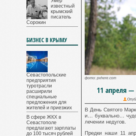
Умер
известный
крымский
писатель
Сорокин
БИЗНЕС В КРЫМУ
Севастопольские
фото: pxhere.com
предприятия
туротрасли
11 апреля —
расширили
специальные
Опуб
предложения для
жителей и приезжих
В День Святого Марк
и… буквально… чудод
В сфере ЖКХ в
лечении недугов.
Севастополе
предлагают зарплаты
Предки наши 11 апр
до 100 тысяч рублей