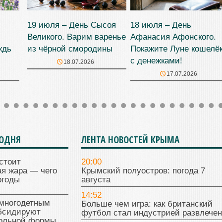
19 июля – День Сысоя
18 июля – День
Великого. Варим варенье
Афанасия Афонского.
ждь
из чёрной смородины
Покажите Луне кошелё
с денежками!
18.07.2026
17.07.2026
ГОДНЯ
ЛЕНТА НОВОСТЕЙ КРЫМА
стоит
20:00
я жара — чего
Крымский полуостров: погода 7
огоды
августа
14:52
многодетным
Больше чем игра: как британский
бсидируют
футбол стал индустрией развлече
кольной формы