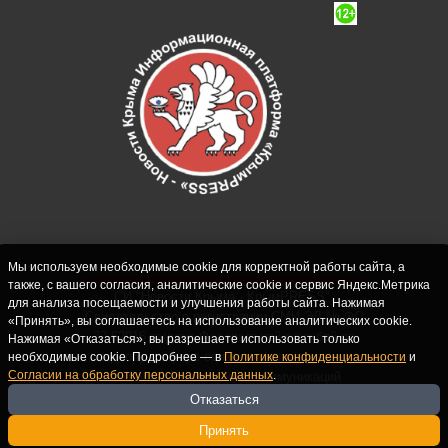
Мы используем необходимые cookie для корректной работы сайта, а
также, с вашего согласия, аналитические cookie и сервис Яндекс.Метрика
СИ "Новости Крыма - КрымPRESS".
для анализа посещаемости и улучшения работы сайта. Нажимая
Свидетельство о регистрации СМИ ЭЛ № ФС
«Принять», вы соглашаетесь на использование аналитических cookie.
77-62916 выдано Федеральной службой по
Нажимая «Отказаться», вы разрешаете использовать только
надзору в сфере связи, информационных
необходимые cookie. Подробнее — в
Политике конфиденциальности
и
Согласии на обработку персональных данных
.
технологий и массовых коммуникаций
(Роскомнадзор) 10.09.2015. Учредитель и
Отказаться
главный редактор: Крутских С.М. Почта:
Принять
crimearfinfo@yandex.ru. Телефон Редакции: