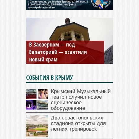
В Заозерном — под
Мужской монастырь Косьмы
Евпаторией — освятили
и Дамиана в Крыму вновь
новый храм
открыт для посещения
СОБЫТИЯ В КРЫМУ
Крымский Музыкальный
театр получил новое
сценическое
оборудование
Два севастопольских
стадиона открыты для
летних тренировок