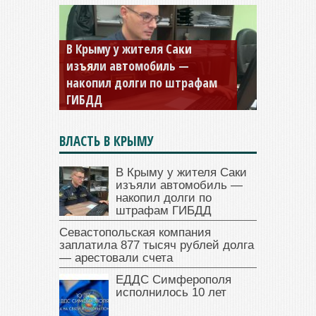
В Крыму у жителя Саки
изъяли автомобиль —
Севастопольская компания
накопил долги по штрафам
заплатила 877 тысяч рублей
ГИБДД
долга — арестовали счета
ВЛАСТЬ В КРЫМУ
В Крыму у жителя Саки
изъяли автомобиль —
накопил долги по
штрафам ГИБДД
Севастопольская компания
заплатила 877 тысяч рублей долга
— арестовали счета
ЕДДС Симферополя
исполнилось 10 лет