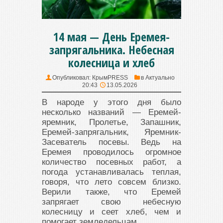
14 мая — День Еремея-
запрягальника. Небесная
колесница и хлеб
Опубликовал:
КрымPRESS
в
Актуально
20:43
13.05.2026
В народе у этого дня было
несколько названий — Еремей-
яремник, Пролетье, Запашник,
Еремей-запрягальник, Яремник-
Засеватель посевы. Ведь на
Еремея проводилось огромное
количество посевных работ, а
погода устанавливалась теплая,
говоря, что лето совсем близко.
Верили также, что Еремей
запрягает свою небесную
колесницу и сеет хлеб, чем и
помогает земледельцам.