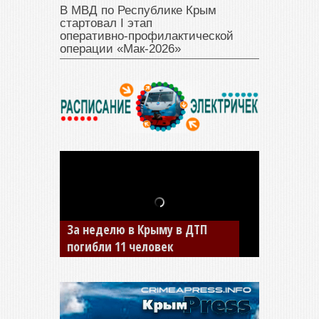
В МВД по Республике Крым
стартовал I этап
оперативно‑профилактической
операции «Мак‑2026»
За неделю в Крыму в ДТП
В Джанкое водитель ВАЗа
погибли 11 человек
сбил двух детей на «зебре»