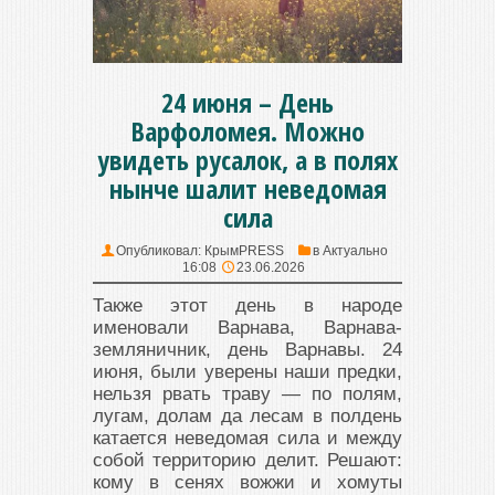
24 июня – День
Варфоломея. Можно
увидеть русалок, а в полях
нынче шалит неведомая
сила
Опубликовал:
КрымPRESS
в
Актуально
16:08
23.06.2026
Также этот день в народе
именовали Варнава, Варнава-
земляничник, день Варнавы. 24
июня, были уверены наши предки,
нельзя рвать траву — по полям,
лугам, долам да лесам в полдень
катается неведомая сила и между
собой территорию делит. Решают:
кому в сенях вожжи и хомуты