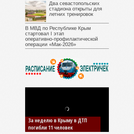
Два севастопольских
стадиона открыты для
летних тренировок
В МВД по Республике Крым
стартовал I этап
оперативно‑профилактической
операции «Мак‑2026»
В Джанкое водитель ВАЗа
сбил двух детей на «зебре»