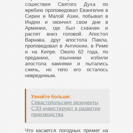
сошествия Святого Духа по
жребию проповедовал Евангелие в
Сирии и Малой Азии, побывал в
Индии и окончил свои дни в
Армении, где был схвачен и
распят вниз головой. Апостол
Варнава, друг апостола Павла,
проповедовал в Антиохии, в Риме
и на Кипре. Около 62 года, по
преданию, язычники избили
апостола камнями и пытались
сжечь, но тело его осталось
невредимым.
Узнайте больше:
Севастопольские резиденты
СЭЗ инвестируют в развитие
производства
Что касается погодных примет на