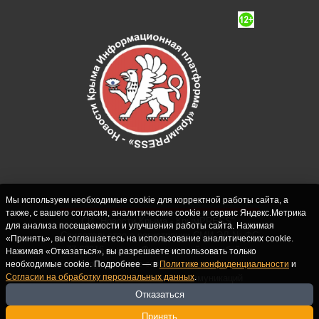
Мы используем необходимые cookie для корректной работы сайта, а
также, с вашего согласия, аналитические cookie и сервис Яндекс.Метрика
СИ "Новости Крыма - КрымPRESS".
для анализа посещаемости и улучшения работы сайта. Нажимая
Свидетельство о регистрации СМИ ЭЛ № ФС
«Принять», вы соглашаетесь на использование аналитических cookie.
77-62916 выдано Федеральной службой по
Нажимая «Отказаться», вы разрешаете использовать только
надзору в сфере связи, информационных
необходимые cookie. Подробнее — в
Политике конфиденциальности
и
Согласии на обработку персональных данных
.
технологий и массовых коммуникаций
(Роскомнадзор) 10.09.2015. Учредитель и
Отказаться
главный редактор: Крутских С.М. Почта:
Принять