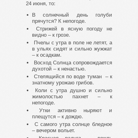
24 июня, то:
В солнечный день голуби
прячутся? К непогоде.
Стрижей в ясную погоду не
видно – к грозе.
Пчелы с утра в поле не летят, а
в ульях сидят и сильно жужжат
– к осадкам.
Восход Солнца сопровождается
духотой – к ненастью.
Стелящийся по воде туман – к
знатному урожаю грибов.
Коли с утра душно и сильно
жимолостью пахнет – к
непогоде.
Утки активно ныряют и
плещутся – к дождю.
С самого утра солнце бледное
– вечером вольет.