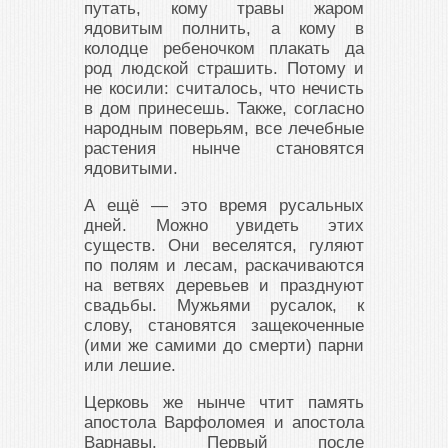
путать, кому травы жаром
ядовитым полнить, а кому в
колодце ребеночком плакать да
род людской страшить. Потому и
не косили: считалось, что нечисть
в дом принесешь. Также, согласно
народным поверьям, все лечебные
растения нынче становятся
ядовитыми.
А ещё — это время русальных
дней. Можно увидеть этих
существ. Они веселятся, гуляют
по полям и лесам, раскачиваются
на ветвях деревьев и празднуют
свадьбы. Мужьями русалок, к
слову, становятся защекоченные
(ими же самими до смерти) парни
или лешие.
Церковь же нынче чтит память
апостола Варфоломея и апостола
Варнавы. Первый после