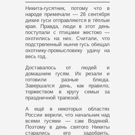
Никита-гусятник, потому что в
народе примечали — 28 сентября
дикие гуси отправляются в тёплые
края. Правда, люди в этот день
поступали с птицами жестоко —
охотились на них. Считали, что
подстреленный нынче гусь обещал
охотнику-промысловику удачу на
весь год.
Доставалось от людей и
домашним гусям. Их резали и
готовили разные блюда.
Завершался день, как правило,
торжеством в кругу семьи за
праздничной трапезой.
А ещё в некоторых областях
России верили, что начальник над
всеми гусями — сам Водяной.
Поэтому в день святого Никиты
старались его задобрить.