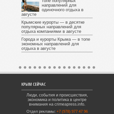
топе популярных
направлений для
одиночного отдыха в
августе
Крымские курорты — в десятке
популярных направлений для
отдыха компаниями в августе
Города и курорты Крыма — в топе
экономных направлений для
отдыха в августе
КРЫМ СЕЙЧАС
Люди, события и происшествия,
экономика и политика в центре
внимания на crimeapress.info.
Отдел рекламы:
+7 (978) 977 47 96