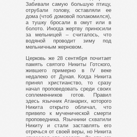
Забивали самую большую птицу,
отрубали голову, оставляли ее
дома (чтоб домовой полакомился),
а тушку бросали в омут или в
болото. Иногда жертву приносили
за мельницей – считалось, что
водяной проводит зиму под
мельничным жерновом.
Церковь же 28 сентября почитает
память святого Никиты Готского,
жившего примерно в IV веке
недалеко от Дуная. Когда Никита
принял христианство, то сразу
начал проповедовать среди своих
соплеменников готов. Правил
здесь язычник Атанарих, которого
Никита открыто обличал, что
привело к мученической смерти
проповедника. Язычники схватили
Никиту и стали заставлять его
отречься от своей веры, но Никита