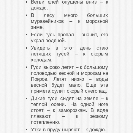
Ветви елей опущены вниз – к
дождю.
В лесу много больших
муравейников – к морозной
зиме.
Если гусь пропал – значит, его
украл водяной.
Увидеть в этот день стаю
летящих гусей – к скорым
холодам.
Гуси высоко летят – к большому
половодью весной и морозам на
Покров. Летят низко – воды
весной будет мало. Еще эта
примета сулит скорый снегопад.
Дикие гуси сидят на земле – к
теплой осени. На одной ноге
стоят – к заморозкам. В воде
плавают – к резкому
потеплению.
Утки в пруду ныряют – к дождю.