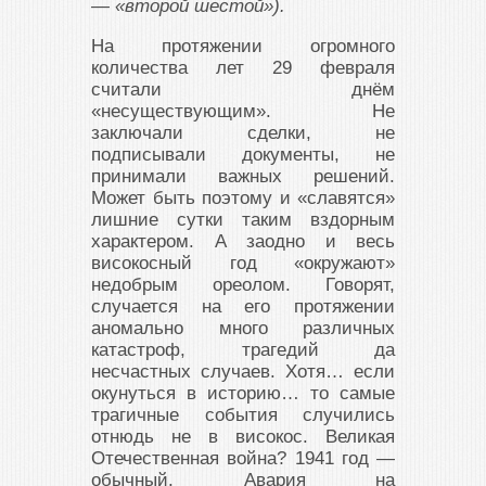
— «второй шестой»).
На протяжении огромного
количества лет 29 февраля
считали днём
«несуществующим». Не
заключали сделки, не
подписывали документы, не
принимали важных решений.
Может быть поэтому и «славятся»
лишние сутки таким вздорным
характером. А заодно и весь
високосный год «окружают»
недобрым ореолом. Говорят,
случается на его протяжении
аномально много различных
катастроф, трагедий да
несчастных случаев. Хотя… если
окунуться в историю… то самые
трагичные события случились
отнюдь не в високос. Великая
Отечественная война? 1941 год —
обычный. Авария на