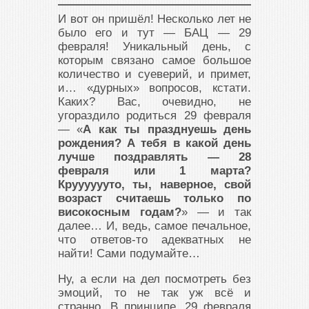
И вот он пришёл! Несколько лет не
было его и тут — БАЦ — 29
февраля! Уникальный день, с
которым связано самое большое
количество и суеверий, и примет,
и… «дурных» вопросов, кстати.
Каких? Вас, очевидно, не
угораздило родиться 29 февраля
— «
А как ты празднуешь день
рождения? А тебя в какой день
лучше поздравлять — 28
февраля или 1 марта?
Крууууууто, ты, наверное, свой
возраст считаешь только по
високосным годам?
» — и так
далее… И, ведь, самое печальное,
что ответов-то адекватных не
найти! Сами подумайте…
Ну, а если на дел посмотреть без
эмоций, то не так уж всё и
странно. В принципе, 29 февраля