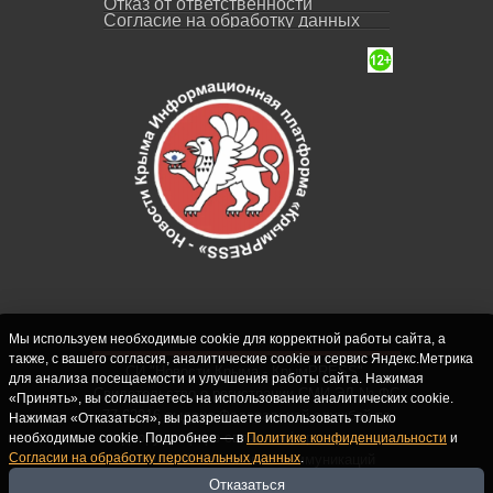
Отказ от ответственности
Согласие на обработку данных
Мы используем необходимые cookie для корректной работы сайта, а
также, с вашего согласия, аналитические cookie и сервис Яндекс.Метрика
СИ "Новости Крыма - КрымPRESS".
для анализа посещаемости и улучшения работы сайта. Нажимая
Свидетельство о регистрации СМИ ЭЛ № ФС
«Принять», вы соглашаетесь на использование аналитических cookie.
77-62916 выдано Федеральной службой по
Нажимая «Отказаться», вы разрешаете использовать только
надзору в сфере связи, информационных
необходимые cookie. Подробнее — в
Политике конфиденциальности
и
Согласии на обработку персональных данных
.
технологий и массовых коммуникаций
(Роскомнадзор) 10.09.2015. Учредитель и
Отказаться