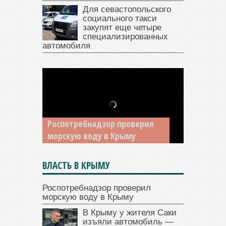
Для севастопольского
социального такси
закупят еще четыре
специализированных
автомобиля
В Крыму у жителя Саки
изъяли автомобиль —
накопил долги по штрафам
ГИБДД
ВЛАСТЬ В КРЫМУ
Роспотребнадзор проверил
морскую воду в Крыму
В Крыму у жителя Саки
изъяли автомобиль —