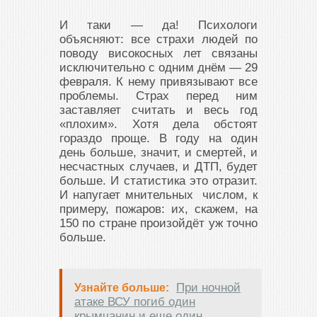
И таки — да! Психологи
объясняют: все страхи людей по
поводу високосных лет связаны
исключительно с одним днём — 29
февраля. К нему привязывают все
проблемы. Страх перед ним
заставляет считать и весь год
«плохим». Хотя дела обстоят
гораздо проще. В году на один
день больше, значит, и смертей, и
несчастных случаев, и ДТП, будет
больше. И статистика это отразит.
И напугает мнительных числом, к
примеру, пожаров: их, скажем, на
150 по стране произойдёт уж точно
больше.
При ночной
Узнайте больше:
атаке ВСУ погиб один
крымчанин и еще один