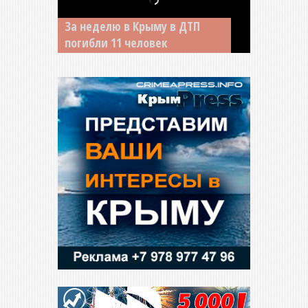
В Джанкое водитель ВАЗа
сбил двух детей на «зебре»