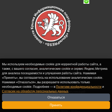
Мы используем необходимые cookie для корректной работы сайта, а
также, с вашего согласия, аналитические cookie и сервис Яндекс.Метрика
СИ "Новости Крыма - КрымPRESS".
для анализа посещаемости и улучшения работы сайта. Нажимая
Свидетельство о регистрации СМИ ЭЛ № ФС
«Принять», вы соглашаетесь на использование аналитических cookie.
77-62916 выдано Федеральной службой по
Нажимая «Отказаться», вы разрешаете использовать только
надзору в сфере связи, информационных
необходимые cookie. Подробнее — в
Политике конфиденциальности
и
Согласии на обработку персональных данных
.
технологий и массовых коммуникаций
(Роскомнадзор) 10.09.2015. Учредитель и
Отказаться
главный редактор: Крутских С.М. Почта:
Принять
crimearfinfo@yandex.ru. Телефон Редакции:
+7 (978) 793 04 13. 2015 - 2025гг.