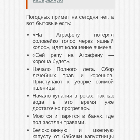
набережную
Погодных примет на сегодня нет, а
вот бытовые есть:
«На Аграфену потерял
соловейко голос через яшный
колос», идет колошение ячменя.
«Сей репу на Аграфену —
хороша будет».
Начало Полного лета. Сбор
лечебных трав и кореньев.
Приступают к уборке озимой
пшеницы.
Начало купания в реках, так как
вода в это время уже
достаточно прогрелась.
Моются и парятся в банях, где
пол застлан травами.
Белокочанную и цветную
капусту от бабочки капустницы