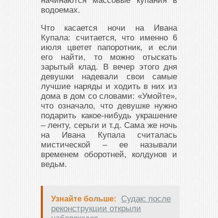
начинаются массовые купания в
водоемах.
Что касается ночи на Ивана
Купала: считается, что именно 6
июля цветет папоротник, и если
его найти, то можно отыскать
зарытый клад. В вечер этого дня
девушки надевали свои самые
лучшие наряды и ходить в них из
дома в дом со словами: «Умойте»,
что означало, что девушке нужно
подарить какое-нибудь украшение
– ленту, серьги и т.д. Сама же ночь
на Ивана Купала считалась
мистической – ее называли
временем оборотней, колдунов и
ведьм.
Судак: после
Узнайте больше:
реконструкции открыли