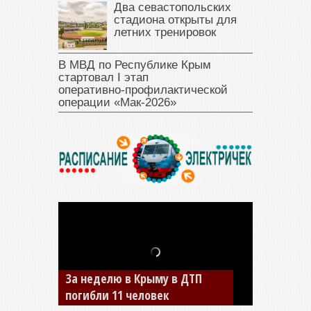
Два севастопольских
стадиона открыты для
летних тренировок
В МВД по Республике Крым
стартовал I этап
оперативно‑профилактической
операции «Мак‑2026»
В Джанкое водитель ВАЗа
сбил двух детей на «зебре»