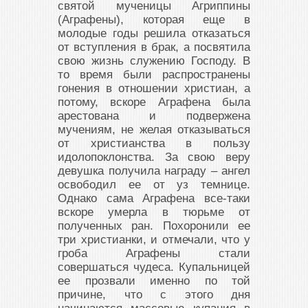
святой мученицы Агриппины
(Аграфены), которая еще в
молодые годы решила отказаться
от вступления в брак, а посвятила
свою жизнь служению Господу. В
то время были распространены
гонения в отношении христиан, а
потому, вскоре Аграфена была
арестована и подвержена
мучениям, не желая отказываться
от христианства в пользу
идолопоклонства. За свою веру
девушка получила награду – ангел
освободил ее от уз темнице.
Однако сама Аграфена все-таки
вскоре умерла в тюрьме от
полученных ран. Похоронили ее
три христианки, и отмечали, что у
гроба Аграфены стали
совершаться чудеса. Купальницей
ее прозвали именно по той
причине, что с этого дня