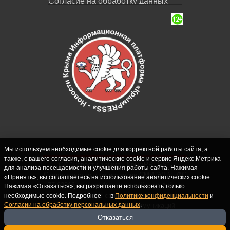
Согласие на обработку данных
Мы используем необходимые cookie для корректной работы сайта, а
также, с вашего согласия, аналитические cookie и сервис Яндекс.Метрика
СИ "Новости Крыма - КрымPRESS".
для анализа посещаемости и улучшения работы сайта. Нажимая
Свидетельство о регистрации СМИ ЭЛ № ФС
«Принять», вы соглашаетесь на использование аналитических cookie.
77-62916 выдано Федеральной службой по
Нажимая «Отказаться», вы разрешаете использовать только
надзору в сфере связи, информационных
необходимые cookie. Подробнее — в
Политике конфиденциальности
и
Согласии на обработку персональных данных
.
технологий и массовых коммуникаций
(Роскомнадзор) 10.09.2015. Учредитель и
Отказаться
главный редактор: Крутских С.М. Почта: