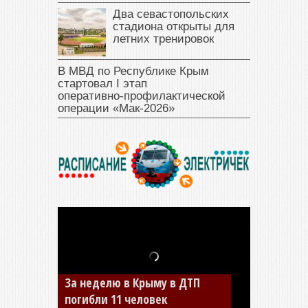
Два севастопольских
стадиона открыты для
летних тренировок
В МВД по Республике Крым
стартовал I этап
оперативно‑профилактической
операции «Мак‑2026»
В Джанкое водитель ВАЗа
сбил двух детей на «зебре»