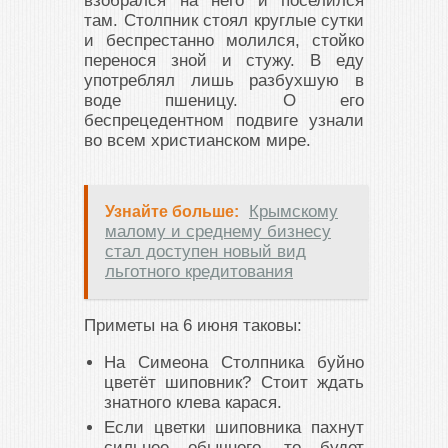
взобрался на него и поселился
там. Столпник стоял круглые сутки
и беспрестанно молился, стойко
перенося зной и стужу. В еду
употреблял лишь разбухшую в
воде пшеницу. О его
беспрецедентном подвиге узнали
во всем христианском мире.
Крымскому
Узнайте больше:
малому и среднему бизнесу
стал доступен новый вид
льготного кредитования
Приметы на 6 июня таковы:
На Симеона Столпника буйно
цветёт шиповник? Стоит ждать
знатного клева карася.
Если цветки шиповника пахнут
сильнее обычного, то будет