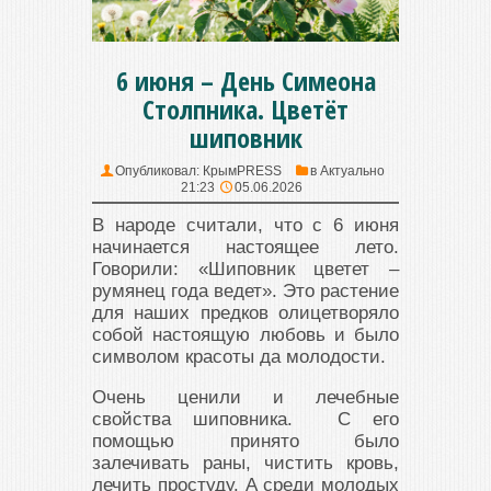
6 июня – День Симеона
Столпника. Цветёт
шиповник
Опубликовал:
КрымPRESS
в
Актуально
21:23
05.06.2026
В народе считали, что с 6 июня
начинается настоящее лето.
Говорили: «Шиповник цветет –
румянец года ведет». Это растение
для наших предков олицетворяло
собой настоящую любовь и было
символом красоты да молодости.
Очень ценили и лечебные
свойства шиповника. С его
помощью принято было
залечивать раны, чистить кровь,
лечить простуду. А среди молодых