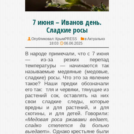
7 июня – Иванов день.
Сладкие росы
Опубликовал:
КрымPRESS
в
Актуально
18:03
06.06.2025
В народе примечали, что с 7 июня
— из-за резких перепад
температуры — начинаются так
называемые медвяные (медовые,
сладкие) росы. Что это за явление
такое? Наши предки обозначали
его так: тля и червяки, тянущие из
растений сок, оставлять на них
свои сладкие следы, которые
вредны и для растений, и для
скотины, и для детей. Говорили:
«Медовая роса ржавами ведает,
сладко стелется да больно
выедает»
. Однако крестьяне были