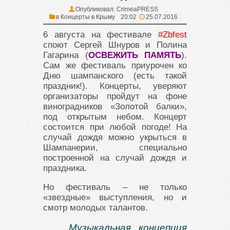
Опубликовал:
CrimeaPRESS
в
Концерты в Крыму
20:02
25.07.2016
6 августа на фестивале
#Zbfest
споют Сергей Шнуров и Полина
Гагарина (
ОСВЕЖИТЬ ПАМЯТЬ
).
Сам же фестиваль приурочен ко
Дню шампанского (есть такой
праздник!). Концерты, уверяют
организаторы пройдут на фоне
виноградников «Золотой балки»,
под открытым небом. Концерт
состоится при любой погоде! На
случай дождя можно укрыться в
Шампанерии, специально
построенной на случай дождя и
праздника.
Но фестиваль – не только
«звездные» выступления, но и
смотр молодых талантов.
Музыкальная концепция