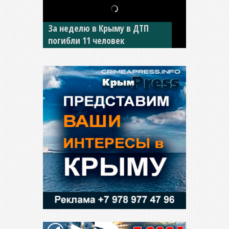
В Джанкое водитель ВАЗа
сбил двух детей на «зебре»