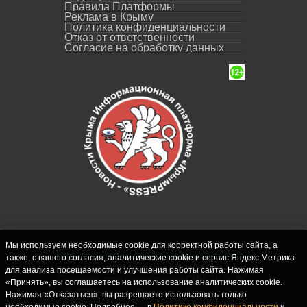
Правила Платформы
Реклама в Крыму
Политика конфиденциальности
Отказ от ответственности
Согласие на обработку данных
Мы используем необходимые cookie для корректной работы сайта, а
также, с вашего согласия, аналитические cookie и сервис Яндекс.Метрика
СИ "Новости Крыма - КрымPRESS".
для анализа посещаемости и улучшения работы сайта. Нажимая
Свидетельство о регистрации СМИ ЭЛ № ФС
«Принять», вы соглашаетесь на использование аналитических cookie.
77-62916 выдано Федеральной службой по
Нажимая «Отказаться», вы разрешаете использовать только
надзору в сфере связи, информационных