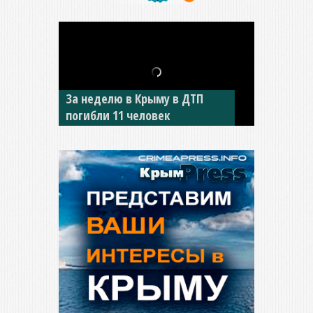
В Джанкое водитель ВАЗа
сбил двух детей на «зебре»