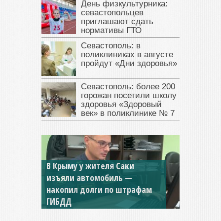
День физкультурника:
севастопольцев
приглашают сдать
нормативы ГТО
Севастополь: в
поликлиниках в августе
пройдут «Дни здоровья»
Севастополь: более 200
горожан посетили школу
здоровья «Здоровый
век» в поликлинике № 7
В Крыму у жителя Саки
изъяли автомобиль —
Севастопольская компания
накопил долги по штрафам
заплатила 877 тысяч рублей
ГИБДД
долга — арестовали счета