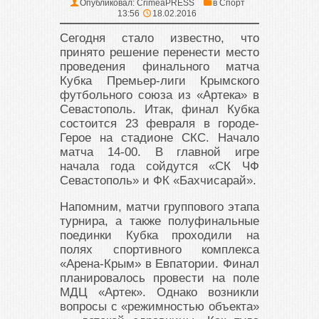
Опубликовал:
CrimeaPRESS
в
Спорт
13:56
18.02.2016
Сегодня стало известно, что
принято решение перенести место
проведения финального матча
Кубка Премьер-лиги Крымского
футбольного союза из «Артека» в
Севастополь. Итак, финал Кубка
состоится 23 февраля в городе-
Герое на стадионе СКС. Начало
матча 14-00. В главной игре
начала года сойдутся «СК ЧФ
Севастополь» и ФК «Бахчисарай».
Напомним, матчи группового этапа
турнира, а также полуфинальные
поединки Кубка проходили на
полях спортивного комплекса
«Арена-Крым» в Евпатории. Финал
планировалось провести на поле
МДЦ «Артек». Однако возникли
вопросы с «режимностью объекта»