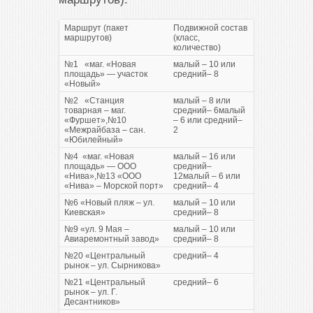
Маршрут (пакет
Подвижной состав
маршрутов)
(класс,
количество)
№1 «маг. «Новая
малый – 10 или
площадь» — участок
средний– 8
«Новый»
№2 «Станция
малый – 8 или
товарная – маг.
средний– 6малый
«Фуршет»,№10
– 6 или средний–
«Межрайбаза – сан.
2
«Юбилейный»
№4 «маг. «Новая
малый – 16 или
площадь» — ООО
средний–
«Нива»,№13 «ООО
12малый – 6 или
«Нива» – Морской порт»
средний– 4
№6 «Новый пляж – ул.
малый – 10 или
Киевская»
средний– 8
№9 «ул. 9 Мая –
малый – 10 или
Авиаремонтный завод»
средний– 8
№20 «Центральный
средний– 4
рынок – ул. Сырникова»
№21 «Центральный
средний– 6
рынок – ул. Г.
Десантников»