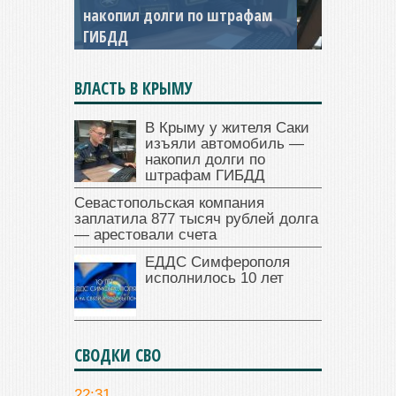
накопил долги по штрафам
заплатила 877 тысяч рублей
ГИБДД
долга — арестовали счета
ВЛАСТЬ В КРЫМУ
В Крыму у жителя Саки
изъяли автомобиль —
накопил долги по
штрафам ГИБДД
Севастопольская компания
заплатила 877 тысяч рублей долга
— арестовали счета
ЕДДС Симферополя
исполнилось 10 лет
СВОДКИ СВО
22:31