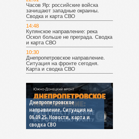
Часов Яр: российские войска
зачищают западные окраины.
Сводка и карта СВО
14:48
Купянское направление: река
Оскол больше не преграда. Сводка
и карта СВО
10:30
Днепропетровское направление.
Ситуация на фронте сегодня.
Карта и сводка СВО
Днепропетровское
Константиновское
направление. Ситуация на
направление. Ситуация на
06.09.25. Новости, карта и
04.09.25 Новости, карта и
сводка СВО
сводка СВО