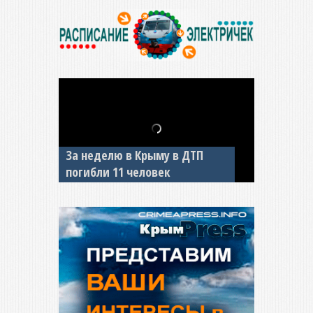
За неделю в Крыму в ДТП
В Джанкое водитель ВАЗа
погибли 11 человек
сбил двух детей на «зебре»