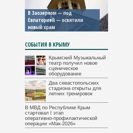
В Заозерном — под
Мужской монастырь Косьмы
Евпаторией — освятили
и Дамиана в Крыму вновь
новый храм
открыт для посещения
СОБЫТИЯ В КРЫМУ
Крымский Музыкальный
театр получил новое
сценическое
оборудование
Два севастопольских
стадиона открыты для
летних тренировок
В МВД по Республике Крым
стартовал I этап
оперативно‑профилактической
операции «Мак‑2026»