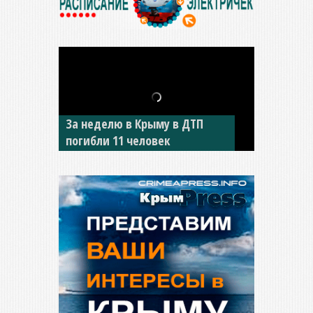
В Джанкое водитель ВАЗа
сбил двух детей на «зебре»