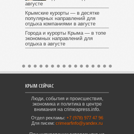
августе
Крымские курорты — в десятке
популярных направлений для
отдыха компаниями в августе
Города и курорты Крыма — в топе
экономных направлений для
отдыха в августе
КРЫМ СЕЙЧАС
Люди, события и происшествия,
экономика и политика в центре
внимания на crimeapress.info.
Отдел рекламы:
+7 (978) 977 47 96
Для писем:
crimearfinfo@yandex.ru