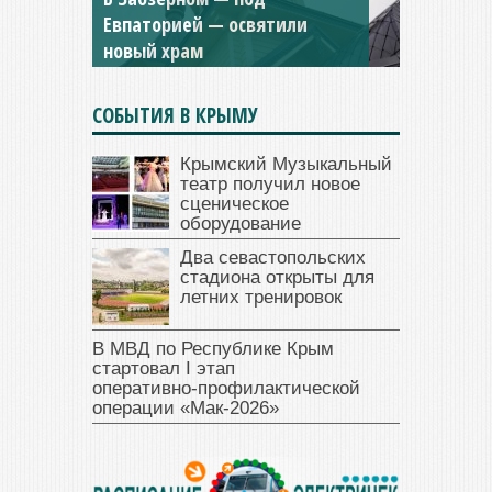
и Дамиана в Крыму вновь
открыт для посещения
СОБЫТИЯ В КРЫМУ
Крымский Музыкальный
театр получил новое
сценическое
оборудование
Два севастопольских
стадиона открыты для
летних тренировок
В МВД по Республике Крым
стартовал I этап
оперативно‑профилактической
операции «Мак‑2026»