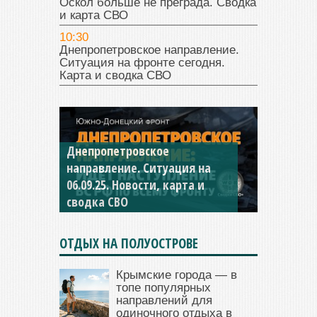
Оскол больше не преграда. Сводка
и карта СВО
10:30
Днепропетровское направление.
Ситуация на фронте сегодня.
Карта и сводка СВО
Днепропетровское
Константиновское
направление. Ситуация на
направление. Ситуация на
06.09.25. Новости, карта и
04.09.25 Новости, карта и
сводка СВО
сводка СВО
ОТДЫХ НА ПОЛУОСТРОВЕ
Крымские города — в
топе популярных
направлений для
одиночного отдыха в