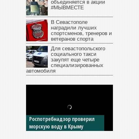
объединяется в акции
#МЫВМЕСТЕ
В Севастополе
наградили лучших
спортсменов, тренеров и
ветеранов спорта
Для севастопольского
социального такси
закупят еще четыре
специализированных
автомобиля
В Крыму у жителя Саки
изъяли автомобиль —
накопил долги по штрафам
ГИБДД