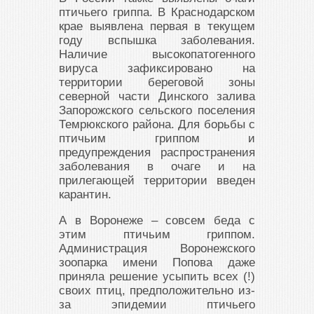
птичьего гриппа. В Краснодарском
крае выявлена первая в текущем
году вспышка заболевания.
Наличие высокопатогенного
вируса зафиксировано на
территории береговой зоны
северной части Динского залива
Запорожского сельского поселения
Темрюкского района. Для борьбы с
птичьим гриппом и
предупреждения распространения
заболевания в очаге и на
прилегающей территории введен
карантин.
А в Воронеже – совсем беда с
этим птичьим гриппом.
Администрация Воронежского
зоопарка имени Попова даже
приняла решение усыпить всех (!)
своих птиц, предположительно из-
за эпидемии птичьего