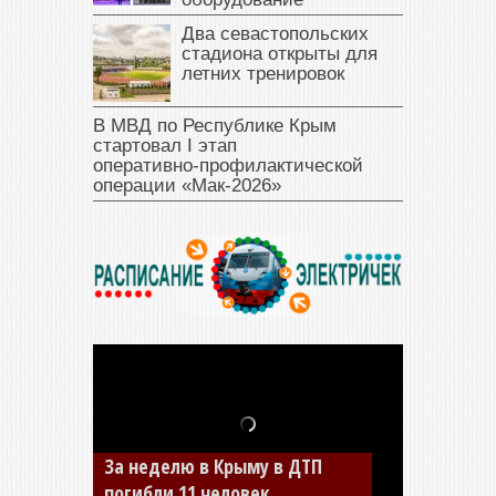
Два севастопольских
стадиона открыты для
летних тренировок
В МВД по Республике Крым
стартовал I этап
оперативно‑профилактической
операции «Мак‑2026»
В Джанкое водитель ВАЗа
сбил двух детей на «зебре»