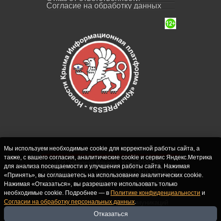
Согласие на обработку данных
Мы используем необходимые cookie для корректной работы сайта, а
также, с вашего согласия, аналитические cookie и сервис Яндекс.Метрика
СИ "Новости Крыма - КрымPRESS".
для анализа посещаемости и улучшения работы сайта. Нажимая
Свидетельство о регистрации СМИ ЭЛ № ФС
«Принять», вы соглашаетесь на использование аналитических cookie.
77-62916 выдано Федеральной службой по
Нажимая «Отказаться», вы разрешаете использовать только
надзору в сфере связи, информационных
необходимые cookie. Подробнее — в
Политике конфиденциальности
и
Согласии на обработку персональных данных
.
технологий и массовых коммуникаций
(Роскомнадзор) 10.09.2015. Учредитель и
Отказаться