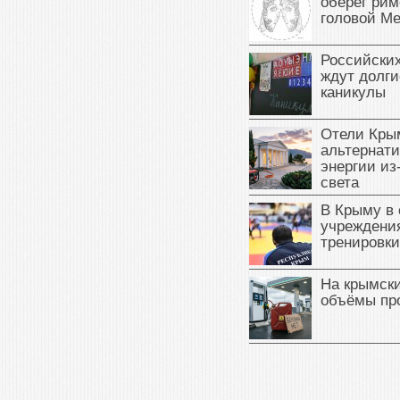
оберег рим
головой М
Российски
ждут долги
каникулы
Отели Кры
альтернат
энергии из
света
В Крыму в
учреждени
тренировки
На крымск
объёмы пр