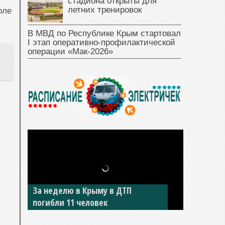
стадиона открыты для
летних тренировок
оле
В МВД по Республике Крым стартовал
I этап оперативно‑профилактической
операции «Мак‑2026»
В Джанкое водитель ВАЗа сбил
двух детей на «зебре»