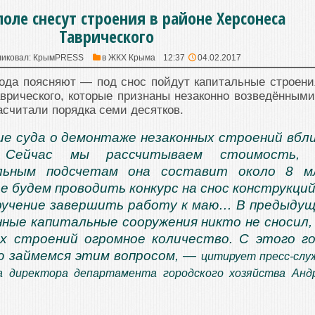
поле снесут строения в районе Херсонеса
Таврического
иковал:
КрымPRESS
в
ЖКХ Крыма
12:37
04.02.2017
ода поясняют — под снос пойдут капитальные строени
врического, которые признаны незаконно возведёнными
асчитали порядка семи десятков.
е суда о демонтаже незаконных строений вбл
. Сейчас мы рассчитываем стоимость, 
льным подсчетам она составит около 8 мл
е будем проводить конкурс на снос конструкций
ручение завершить работу к маю… В предыду
нные капитальные сооружения никто не сносил,
х строений огромное количество. С этого г
ю займемся этим вопросом, —
цитирует пресс-слу
а директора департамента городского хозяйства Анд