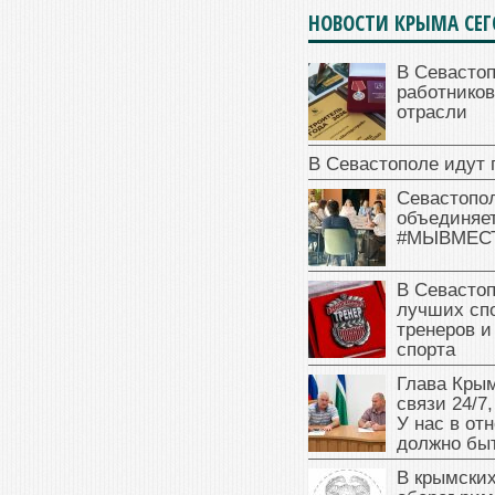
НОВОСТИ КРЫМА СЕ
В Севасто
работников
отрасли
В Севастополе идут 
Севастопо
объединяет
#МЫВМЕС
В Севасто
лучших сп
тренеров и
спорта
Глава Крым
связи 24/7,
У нас в от
должно быт
В крымских