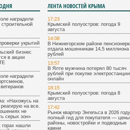
ГОДНЯ
ЛЕНТА НОВОСТЕЙ КРЫМА
поле наградили
17:23
 строительной
Крымский полуостров: погода 9
августа
14:08
проверки укрытий
В Нижнегорском районе пенсионерк
отдала мошенникам 14,5 миллиона
льский бизнес
рублей
ся в акции
ТЕ
13:57
В Ялте мужчина потерял 80 тысяч
рублей при покупке электростанции
поле наградили
онлайн
ортсменов,
 ветеранов
18:15
Крымский полуостров: погода 8
августа
а: «Нахожусь на
 реагирую на все.
17:42
ношениях не
Рынок квартир Энгельса в 2026 году
ь серых зон»
полный гид для покупателя — цены
районы, новостройки и подводные
 горах нашли
камни