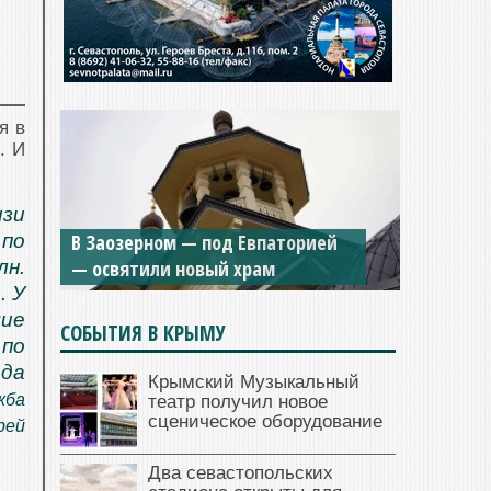
я в
. И
Мужской монастырь Косьмы и
изи
Дамиана в Крыму вновь открыт
по
для посещения
н.
. У
щие
СОБЫТИЯ В КРЫМУ
 по
ода
Крымский Музыкальный
жба
театр получил новое
сценическое оборудование
рей
Два севастопольских