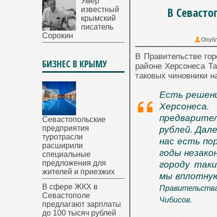
Умер
В Севасто
известный
крымский
писатель
Сорокин
Опубл
В Правительстве гор
БИЗНЕС В КРЫМУ
районе Херсонеса Та
таковых чиновники н
Есть решени
Херсонеса
предварите
Севастопольские
предприятия
рублей. Дале
туротрасли
нас есть по
расширили
годы незако
специальные
предложения для
городу таки
жителей и приезжих
мы вплотну
В сфере ЖКХ в
Правительств
Севастополе
Чибисов.
предлагают зарплаты
до 100 тысяч рублей