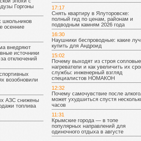
ской эпохи с
едузы Горгоны
17:17
Снять квартиру в Ялуторовске:
полный гид по ценам, районам и
х школьников
подводным камням 2026 года
е осенние
16:30
Наушники беспроводные: какие лу
купить для Андроид
ма внедряют
ивные источники
15:02
-за отключений
Почему выходят из строя сопловые
нагреватели и как увеличить их сро
службы: инженерный взгляд
 спортивных
специалистов НОМАКОН
ях возобновили
12:32
Почему самочувствие после алкого
может ухудшиться спустя нескольк
их АЗС снижены
часов
одажи топлива
11:31
Крымские города — в топе
популярных направлений для
одиночного отдыха в августе