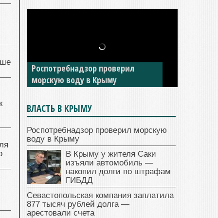
В Крыму у жителя Саки изъяли
чше
автомобиль — накопил долги по
штрафам ГИБДД
к
ВЛАСТЬ В КРЫМУ
Роспотребнадзор проверил морскую
воду в Крыму
ля
о
В Крыму у жителя Саки
изъяли автомобиль —
накопил долги по штрафам
ГИБДД
Севастопольская компания заплатила
877 тысяч рублей долга —
арестовали счета