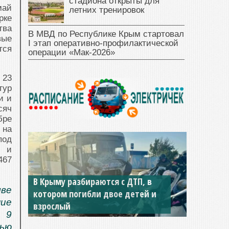
стадиона открыты для
май
летних тренировок
рке
тва
В МВД по Республике Крым стартовал
ые
I этап оперативно‑профилактической
тся
операции «Мак‑2026»
 23
тур
и и
сяч
бре
 на
под
и и
467
В Крыму разбираются с ДТП, в
чве
котором погибли двое детей и
ние
взрослый
в 9
лью