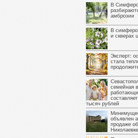
В Симферо
разбираютс
амброзии
В симферо
и скверах 
Эксперт: о
стала тепл
продолжит
Севастопол
семейная 
работающи
составляет
тысяч рублей
Минимущес
объявлен а
продаже об
Николаевк