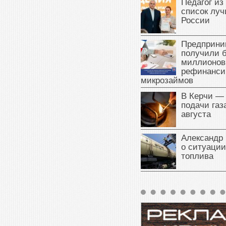
Педагог из
список луч
России
Предприни
получили б
миллионов
рефинанси
микрозаймов
В Керчи —
подачи газа
августа
Александр 
о ситуации
топлива