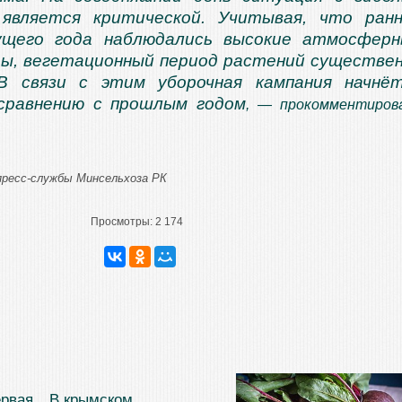
 является критической. Учитывая, что ран
ущего года наблюдались высокие атмосфер
ы, вегетационный период растений существе
 В связи с этим уборочная кампания начнё
 сравнению с прошлым годом
, — прокомментиров
.
пресс-службы Минсельхоза РК
Просмотры:
2 174
ервая
В крымском