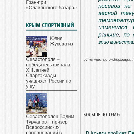
Гран-при
посевов не
«Славянского базара»
весной тек
температур
КРЫМ СПОРТИВНЫЙ
изменился.
раньше, по
Юлия
врио министра
Жукова из
Севастополя –
источник: по информации 
победитель финала
XIII летней
Спартакиады
учащихся России по
ушу
БОЛЬШЕ ПО ТЕМЕ:
Севастополец Вадим
Турчанов – призер
Всероссийских
соревнований в
В Крыму пройдет П