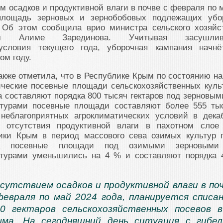
ем осадков и продуктивной влаги в почве с февраля по 
площадь зерновых и зернобобовых подлежащих убо
 Об этом сообщила врио министра сельского хозяйс
ым Алиме Зарединова. Учитывая засушлив
 условия текущего года, уборочная кампания начнё
ом году.
кже отметила, что в Республике Крым по состоянию на
ические посевные площади сельскохозяйственных куль
а составляют порядка 800 тысяч гектаров под зерновым
ьтурами посевные площади составляют более 555 ты
 неблагоприятных агроклиматических условий в дека
е отсутствия продуктивной влаги в пахотном слое
ики Крым в период массового сева озимых культур 
а посевные площади под озимыми зерновым
ьтурами уменьшились на 4 % и составляют порядка 
тсутствием осадков и продуктивной влаги в по
февраля по май 2024 года, планируется списа
00 гектаров сельскохозяйственных посевов 
ыма. На сегодняшний день ситуация с гибе