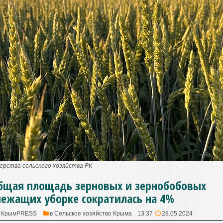
ерства сельского хозяйства РК
бщая площадь зерновых и зернобобовых
ежащих уборке сократилась на 4%
:
КрымPRESS
в
Сельское хозяйство Крыма
13:37
28.05.2024