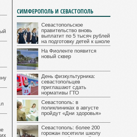
СИМФЕРОПОЛЬ И СЕВАСТОПОЛЬ
Севастопольское
правительство вновь
ный
выплатит по 5 тысяч рублей
на подготовку детей к школе
На Фиоленте появится
й
новый сквер
День физкультурника:
ину
севастопольцев
приглашают сдать
нормативы ГТО
Севастополь: в
ил
поликлиниках в августе
пройдут «Дни здоровья»
Севастополь: более 200
ые
горожан посетили школу
жих