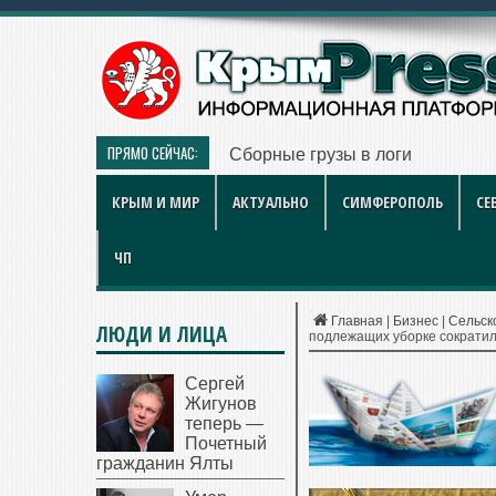
ПРЯМО СЕЙЧАС:
Сборные грузы в логистике: по
КРЫМ И МИР
АКТУАЛЬНО
СИМФЕРОПОЛЬ
СЕ
ЧП
Главная
|
Бизнес
|
Сельск
ЛЮДИ И ЛИЦА
подлежащих уборке сократил
Сергей
Жигунов
теперь —
Почетный
гражданин Ялты