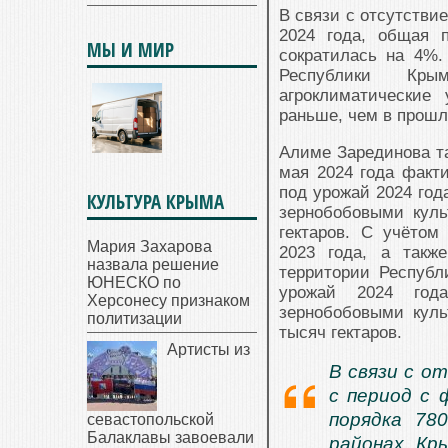
В связи с отсутстви
2024 года, общая 
МЫ И МИР
сократилась на 4%.
Республики Кр
агроклиматические
раньше, чем в прошл
Алиме Зарединова та
мая 2024 года факт
под урожай 2024 год
КУЛЬТУРА КРЫМА
зернобобовыми кул
гектаров. С учётом
Мария Захарова
2023 года, а такж
назвала решение
территории Республ
ЮНЕСКО по
урожай 2024 год
Херсонесу признаком
зернобобовыми кул
политизации
тысяч гектаров.
Артисты из
В связи с о
с период с 
порядка 78
севастопольской
Балаклавы завоевали
районах Кр