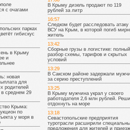
поле
В Крыму дизель продают по 119
я с очагами
рублей за литр
16:57
Следком будет расследовать атаку
польских парках
ВСУ на Крым, в которой погиб мир
цветёт гибискус
житель
13:42
Сборные грузы в логистике: полны
сень в Крыму
разбор схемы, тарифов и скрытых
ее и
условий
ельнее
13:29
В Сакском районе задержали мужч
ь: новая
за серию преступлений
выплата для
х родителей
13:25
 в среднем 29
В Крыму мужчина украл у своего
работодателя 2,6 млн рублей. Реш
отдохнуть на море
тво Крыма:
укцион по
13:18
ъекта у моря в
Севастопольские предприятия
е
туротрасли расширили специальн
предложения для жителей и приез