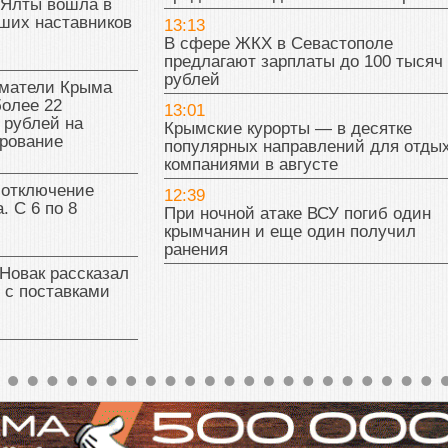
 Ялты вошла в
ших наставников
13:13
В сфере ЖКХ в Севастополе
предлагают зарплаты до 100 тысяч
рублей
матели Крыма
олее 22
13:01
 рублей на
Крымские курорты — в десятке
рование
популярных направлений для отды
компаниями в августе
 отключение
12:39
. С 6 по 8
При ночной атаке ВСУ погиб один
крымчанин и еще один получил
ранения
Новак рассказал
 с поставками