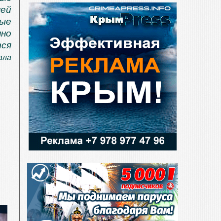
ней
ные
нно
тся
ала