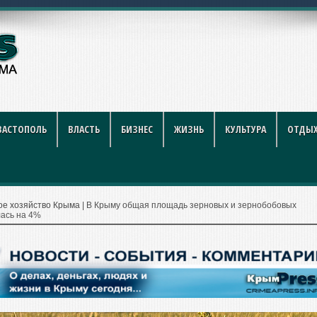
лный разбор схемы, тарифов и скрытых услови
ВАСТОПОЛЬ
ВЛАСТЬ
БИЗНЕС
ЖИЗНЬ
КУЛЬТУРА
ОТДЫХ
ое хозяйство Крыма
|
В Крыму общая площадь зерновых и зернобобовых
ась на 4%